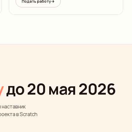
Подать работу
→
у
до
20 мая 2026
 наставник
роекта в Scratch