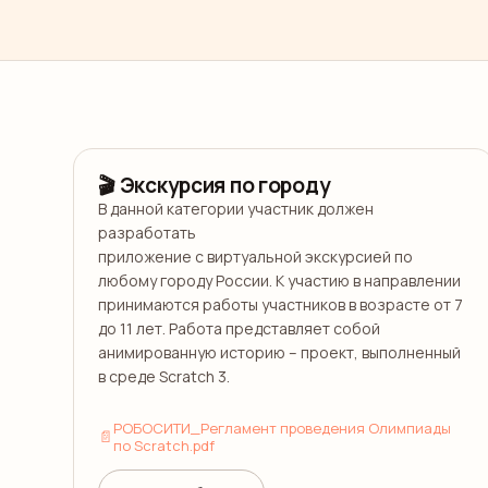
7–11 лет
🎬
Экскурсия по городу
В данной категории участник должен 
разработать

приложение с виртуальной экскурсией по 
любому городу России. К участию в направлении 
принимаются работы участников в возрасте от 7 
до 11 лет. Работа представляет собой 
анимированную историю – проект, выполненный 
в среде Scratch 3.
РОБОСИТИ_Регламент проведения Олимпиады
📄
по Scratch.pdf