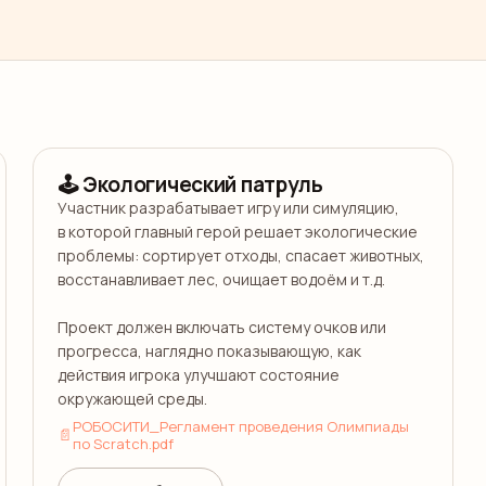
7–16 лет
🕹️
Экологический патруль
Участник разрабатывает игру или симуляцию,

в которой главный герой решает экологические 
проблемы: сортирует отходы, спасает животных, 
восстанавливает лес, очищает водоём и т.д.

Проект должен включать систему очков или 
прогресса, наглядно показывающую, как 
действия игрока улучшают состояние 
окружающей среды.
РОБОСИТИ_Регламент проведения Олимпиады
📄
по Scratch.pdf