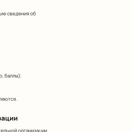
ие сведения об
о, баллы);
ляются.
зации
тельной организации