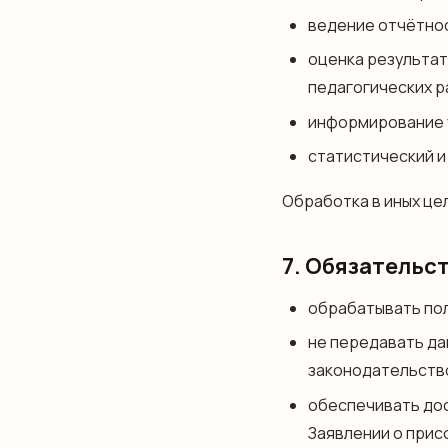
ведение отчётнос
оценка результат
педагогических р
информирование 
статистический и
Обработка в иных цел
7. Обязательс
обрабатывать пол
не передавать да
законодательств
обеспечивать дос
Заявлении о прис