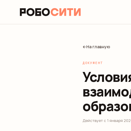
←
На главную
ДОКУМЕНТ
Услови
взаимо
образо
Действует с 1 января 202