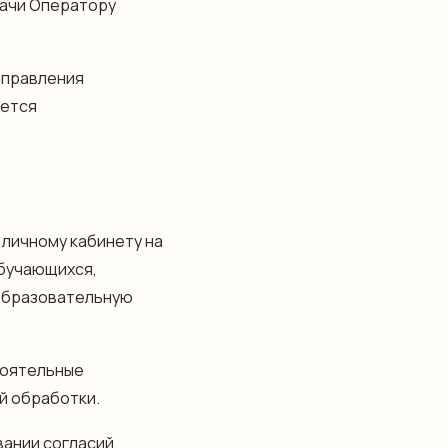
дачи Оператору
аправления
ается
 личному кабинету на
обучающихся,
 Образовательную
тоятельные
й обработки.
ании согласий,