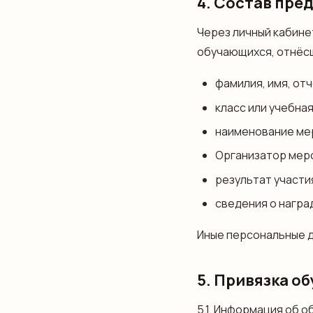
4. Состав пр
Через личный кабин
обучающихся, отнёсш
фамилия, имя, от
класс или учебна
наименование мер
Организатор мер
результат участия
сведения о наград
Иные персональные д
5. Привязка о
5.1. Информация об 