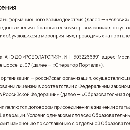
жения
вия информационного взаимодействия (далее — «Условия
редоставления образовательным организациям доступа 
 их обучающихся в мероприятиях, проводимых на портал
ла: АНО ДО «РОБОЛАТОРИЯ», ИНН 5032266891, адрес: Моско
 шоссе, д. 97 (далее — «Оператор Портала»).
я организация — российская организация, осуществляю
овании лицензии в соответствии с Федеральным законом о
в Российской Федерации» (далее — «Образовательная о
вия являются договором присоединения в значении стать
Федерации. Условия одинаковы для всех Образовательны
ежит изменению по соглашению с отдельной Образовате