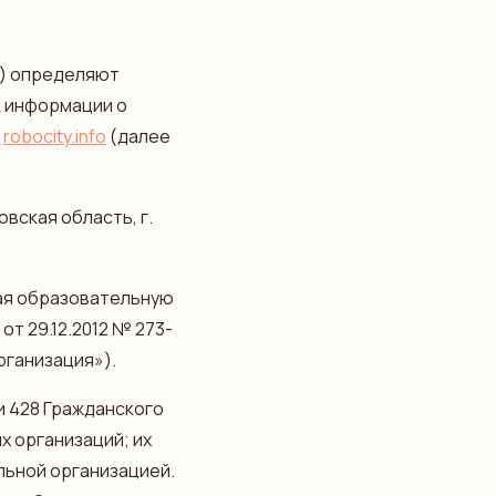
») определяют
к информации о
е
robocity.info
(далее
вская область, г.
щая образовательную
т 29.12.2012 № 273-
рганизация»).
и 428 Гражданского
х организаций; их
льной организацией.