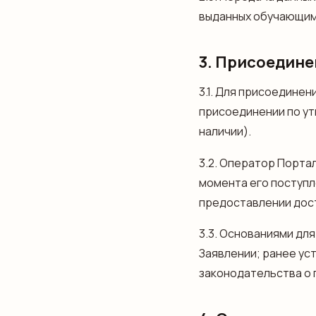
выданных обучающими
3. Присоедине
3.1. Для присоедине
присоединении по у
наличии).
3.2. Оператор Портал
момента его поступл
предоставлении дост
3.3. Основаниями дл
Заявлении; ранее у
законодательства о 