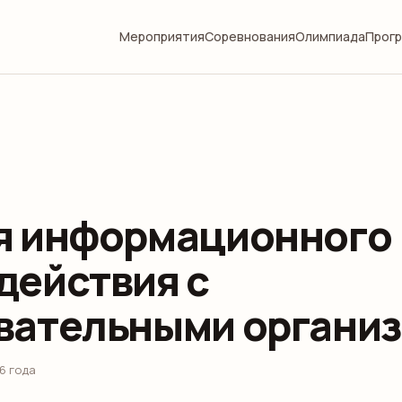
Мероприятия
Соревнования
Олимпиада
Прог
я информационного
действия с
вательными органи
6 года