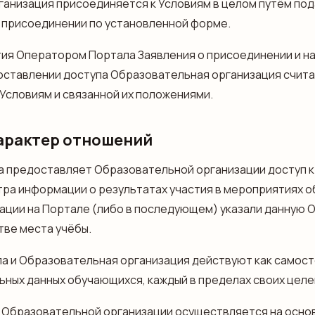
анизация присоединяется к Условиям в целом путём по
 присоединении по установленной форме.
ятия Оператором Портала Заявления о присоединении и н
оставлении доступа Образовательная организация счит
Условиям и связанной их положениями.
характер отношений
ла предоставляет Образовательной организации доступ к
ра информации о результатах участия в мероприятиях 
ации на Портале (либо в последующем) указали данную
тве места учёбы.
ла и Образовательная организация действуют как самос
ных данных обучающихся, каждый в пределах своих целе
х Образовательной организации осуществляется на основ