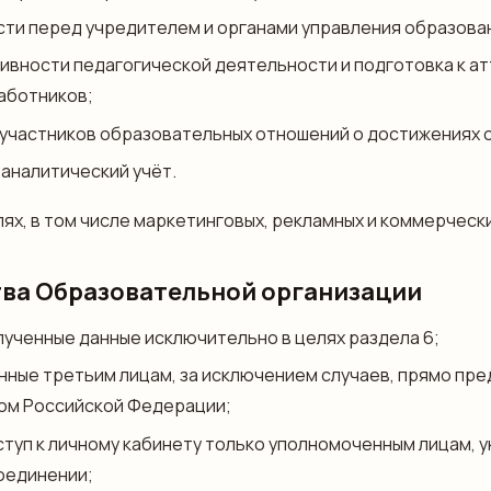
ти перед учредителем и органами управления образова
ивности педагогической деятельности и подготовка к а
аботников;
участников образовательных отношений о достижениях 
 аналитический учёт.
ях, в том числе маркетинговых, рекламных и коммерчески
тва Образовательной организации
ученные данные исключительно в целях раздела 6;
нные третьим лицам, за исключением случаев, прямо пр
ом Российской Федерации;
туп к личному кабинету только уполномоченным лицам, у
оединении;