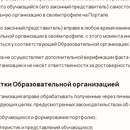
 что обучающийся (его законный представитель) самосто
ьную организацию в своём профиле на Портале.
го законный представитель) вправе в любое время измен
льной организации в своём профиле; с этого момента и
ться у соответствующей Образовательной организации.
ла не осуществляет дополнительной верификации факта 
анизации и не несёт ответственности за достоверность 
отки Образовательной организацией
анизация вправе обрабатывать полученные через личны
едующих целях, предусмотренных законодательством об 
 обучающихся и формирование портфолио;
теристик и представлений обучающихся;