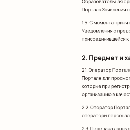
Образовательная орг
Портала Заявления о
1.5. С момента прин
Уведомления о пред
присоединившейся к 
2. Предмет и 
2.1. Оператор Порта
Портале для просмот
которые при регистр
организацию в качес
2.2. Оператор Порта
операторы персональ
2.3. Передача данны