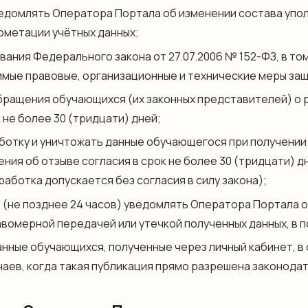
домлять Оператора Портала об изменении состава упол
ометации учётных данных;
ния Федерального закона от 27.07.2006 № 152-ФЗ, в том чис
мые правовые, организационные и технические меры защ
ращения обучающихся (их законных представителей) о р
к не более 30 (тридцати) дней;
отку и уничтожать данные обучающегося при получении
ния об отзыве согласия в срок не более 30 (тридцати) д
работка допускается без согласия в силу закона);
(не позднее 24 часов) уведомлять Оператора Портала о
вомерной передачей или утечкой полученных данных, в по
анные обучающихся, полученные через личный кабинет, в 
аев, когда такая публикация прямо разрешена законода