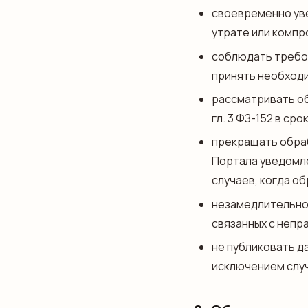
своевременно уве
утрате или компр
соблюдать требова
принять необходи
рассматривать об
гл. 3 ФЗ-152 в сро
прекращать обраб
Портала уведомле
случаев, когда об
незамедлительно 
связанных с непра
не публиковать д
исключением случ