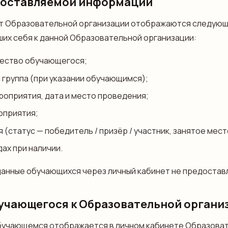
едоставляемой информации
ет Образовательной организации отображаются следующ
их себя к данной Образовательной организации:
чество обучающегося;
я группа (при указании обучающимся);
оприятия, дата и место проведения;
оприятия;
 (статус — победитель / призёр / участник, занятое мест
ах при наличии.
анные обучающихся через личный кабинет не предостав
бучающегося к Образовательной органи
обучающемся отображается в личном кабинете Образова