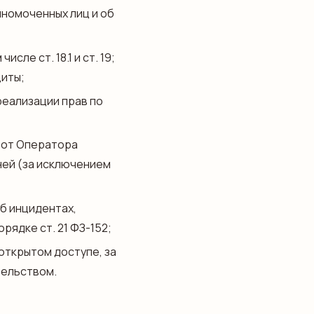
номоченных лиц и об
ле ст. 18.1 и ст. 19;
иты;
еализации прав по
 от Оператора
ней (за исключением
б инцидентах,
рядке ст. 21 ФЗ-152;
открытом доступе, за
тельством.