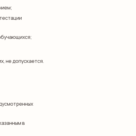
нием;
ттестации
обучающихся;
х, не допускается.
едусмотренных
казанным в