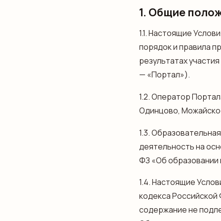
1. Общие поло
1.1. Настоящие Усло
порядок и правила п
результатах участия
— «Портал»).
1.2. Оператор Порта
Одинцово, Можайское
1.3. Образовательна
деятельность на осн
ФЗ «Об образовании 
1.4. Настоящие Усло
кодекса Российской 
содержание не подл