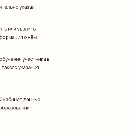
ятельно указал
ить или удалить
нформация о нём
обучения участника в
такого указания.
й кабинет данные
образовании: