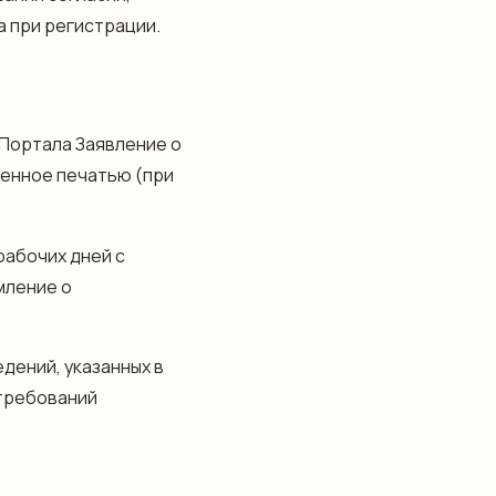
 при регистрации.
 Портала Заявление о
енное печатью (при
рабочих дней с
мление о
дений, указанных в
 требований