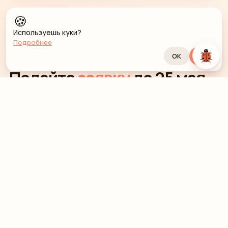
🍪
Используешь куки?
Подробнее
ОК
Да
РЕГИСТРАЦИЯ
Подайте
заявку
до
25 мая
2026
.
Регистрация открыта для команд из любых
регионов. После подачи заявки наставник получит
письмо с инструкцией по подготовке стенда и
квалификации.
Бесплатно для школьных команд
Командам выдаются именные бейджи