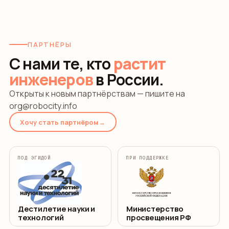
ПАРТНЁРЫ
С нами те, кто
растит
инженеров
в России.
Открыты к новым партнёрствам — пишите на
org@robocity.info
Хочу стать партнёром
→
ПОД ЭГИДОЙ
ПРИ ПОДДЕРЖКЕ
Дестилетие науки и
Министерство
технологий
просвещения РФ